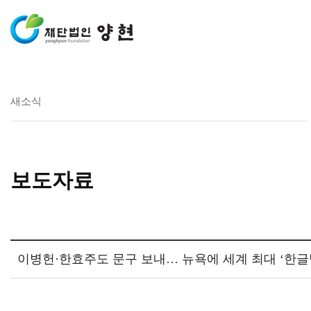
새소식
보도자료
이병헌·한효주도 문구 보내… 뉴욕에 세계 최대 ‘한글