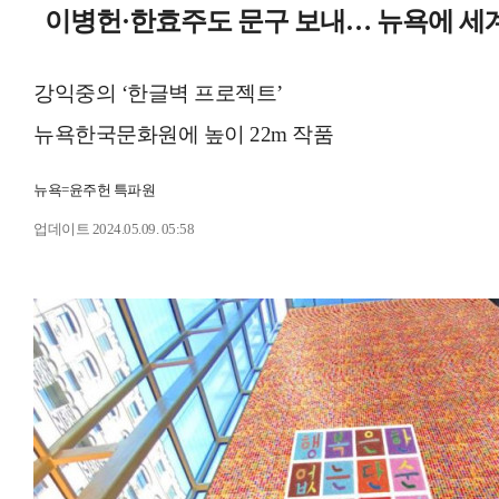
이병헌·한효주도 문구 보내… 뉴욕에 세계
강익중의 ‘한글벽 프로젝트’
뉴욕한국문화원에 높이 22m 작품
뉴욕=윤주헌 특파원
업데이트 2024.05.09. 05:58