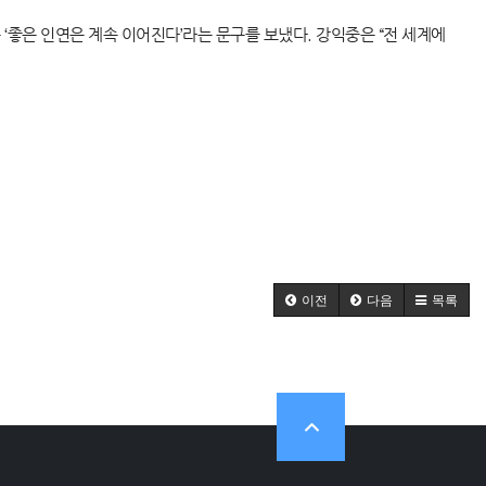
는 ‘좋은 인연은 계속 이어진다’라는 문구를 보냈다. 강익중은 “전 세계에
이전
다음
목록