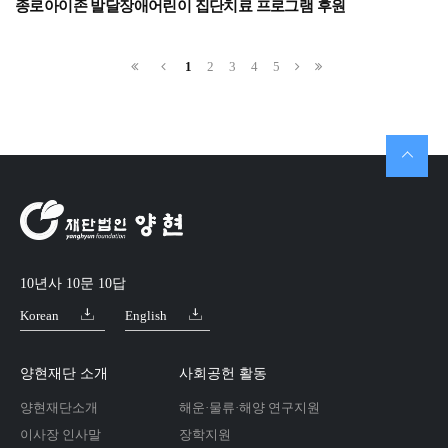
종로아이존 발달장애어린이 집단치료 프로그램 후원
1
2
3
4
5
10년사 10문 10답
Korean
English
양현재단 소개
사회공헌 활동
양현재단소개
해운·물류·해양 연구지원
이사장 인사말
장학지원