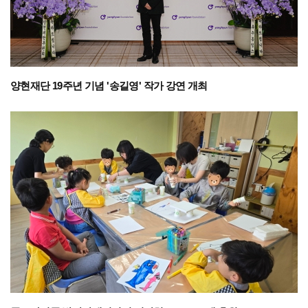
양현재단 19주년 기념 '송길영' 작가 강연 개최