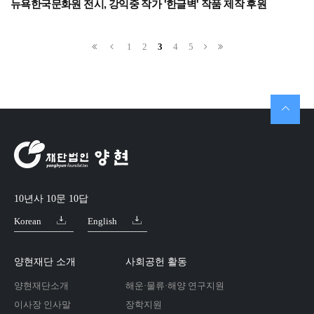
뉴욕한국문화원 전시, 강익중 작가 '한글벽' 작품 제작 후원
1
2
3
4
5
10년사 10문 10답
Korean
English
양현재단 소개
사회공헌 활동
양현재단소개
해운·물류·해양 연구지원
이사장 인사말
장학지원