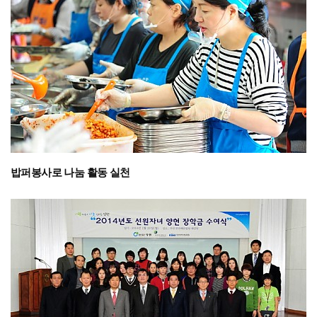
밥퍼봉사로 나눔 활동 실천