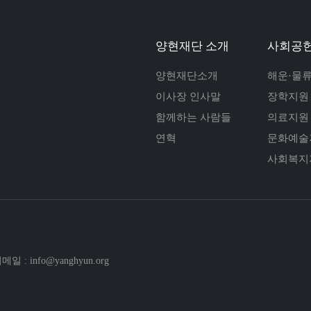
양현재단 소개
사회공헌
양현재단소개
해운·물
이사장 인사말
장학지원
함께하는 사람들
의료지원
연혁
문화예술
사회복지
메일 : info@yanghyun.org