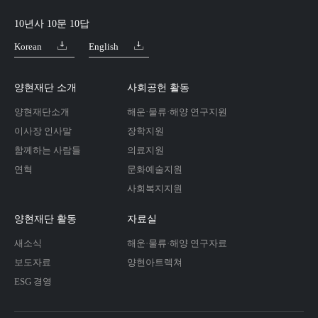
10년사 10문 10답
Korean
English
양현재단 소개
사회공헌 활동
양현재단소개
해운·물류·해양 연구지원
이사장 인사말
장학지원
함께하는 사람들
의료지원
연혁
문화예술지원
사회복지지원
양현재단 활동
자료실
새소식
해운·물류·해양 연구자료
보도자료
양현아트렉쳐
ESG 경영