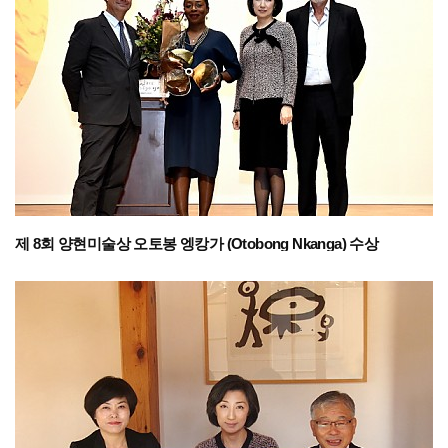
제 8회 양현미술상 오토봉 엥캉가 (Otobong Nkanga) 수상