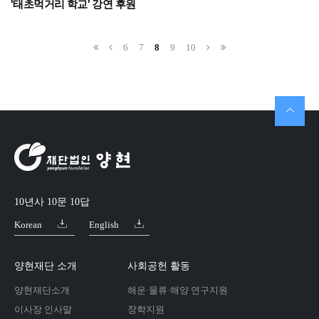
'태초먹거리 학교' 강연 후원
6
7
8
9
10
10년사 10문 10답
Korean
English
양현재단 소개
사회공헌 활동
양현재단소개
해운·물류·해양 연구지원
이사장 인사말
장학지원