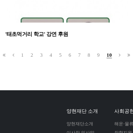
'태초먹거리 학교' 강연 후원
1
2
3
4
5
6
7
8
9
10
양현재단 소개
사회공헌
양현재단소개
해운·물
이사장 인사말
장학지원