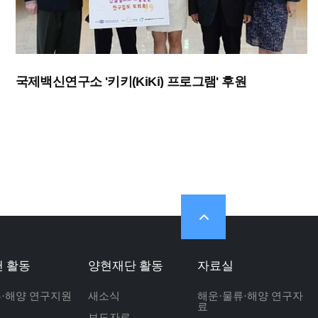
국제백신연구소 '키키(KiKi) 프로그램' 후원
 활동
양현재단 활동
자료실
류·해양 연구지원
새소식
해운·물류·해양 연구자
료
보도자료