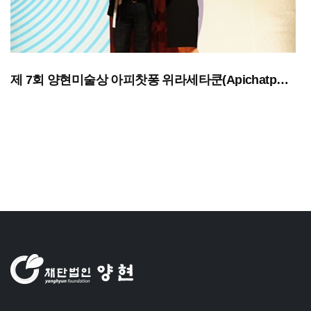
제 7회 양현미술상 아피찻퐁 위라세타쿤(Apichatpong Weerasethakul) 수상